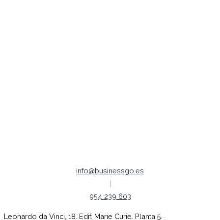
Posicionamiento SEO
Publicidad Digital
Redes Sociales
Legal /
Política de Cookies
Política de Privacidad
Aviso legal
Empleo |
Código ético
info@businessgo.es
|
954 239 603
Leonardo da Vinci, 18. Edif. Marie Curie. Planta 5.