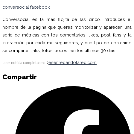
conversocial facebook
Conversocial es la más flojita de las cinco. Introduces el
nombre de la página que quieres monitorizar y aparecen una
serie de métricas con los comentarios, likes, post, fans y la
interacción por cada mil seguidores, y qué tipo de contenido
se comparte: links, fotos, textos… en los últimos 30 días.
D
esenredandolared.co
m
Leer noticia completa en:
Compartir
C
e
F