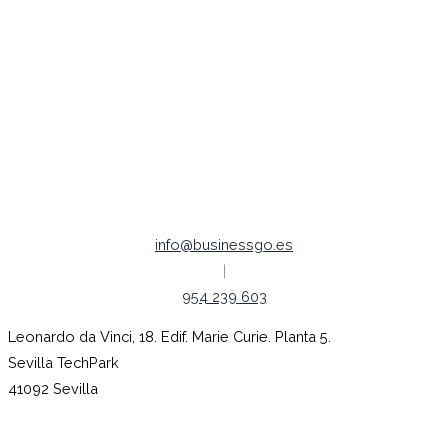
Legal /
Política de Cookies
Política de Privacidad
Aviso legal
Empleo |
Código ético
info@businessgo.es
|
954 239 603
Leonardo da Vinci, 18. Edif. Marie Curie. Planta 5.
Sevilla TechPark
41092 Sevilla