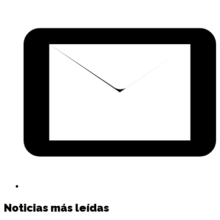
C
p
c
e
Noticias más leídas