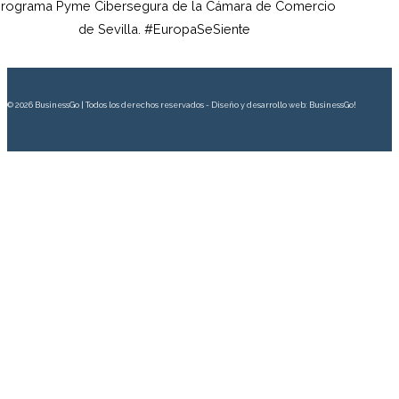
rograma Pyme Cibersegura de la Cámara de Comercio
de Sevilla. #EuropaSeSiente
© 2026 BusinessGo | Todos los derechos reservados - Diseño y desarrollo web: BusinessGo!