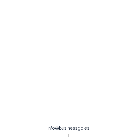
CRO
Inbound Marketing
Marketing Automation
Posicionamiento SEO
Publicidad Digital
Redes Sociales
Legal /
Política de Cookies
Política de Privacidad
Aviso legal
Empleo |
Código ético
info@businessgo.es
|