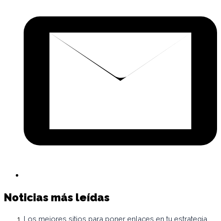
p
c
e
Noticias más leídas
Los mejores sitios para poner enlaces en tu estrategia