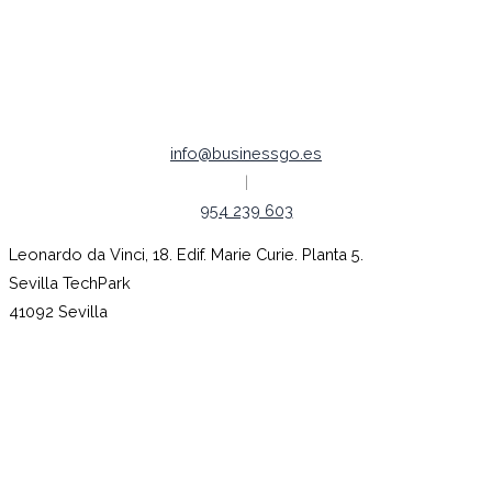
Aviso legal
Empleo |
Código ético
info@businessgo.es
|
954 239 603
Leonardo da Vinci, 18. Edif. Marie Curie. Planta 5.
Sevilla TechPark
41092 Sevilla