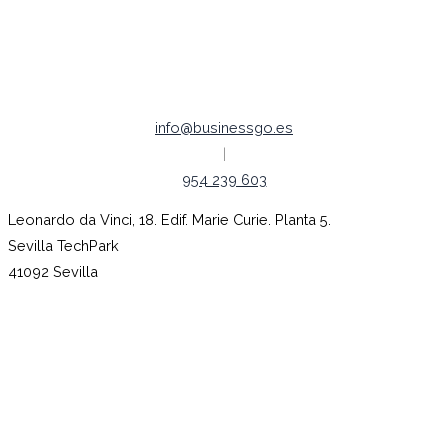
Aviso legal
Empleo |
Código ético
info@businessgo.es
|
954 239 603
Leonardo da Vinci, 18. Edif. Marie Curie. Planta 5.
Sevilla TechPark
41092 Sevilla