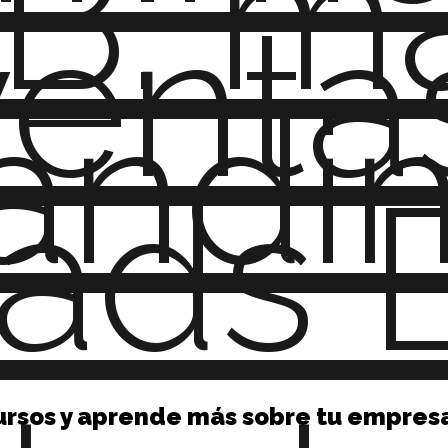
B: ma
venta
andi
ads 
ursos y aprende más sobre tu empres