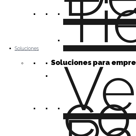
Ti
Soluciones
Ve
Soluciones para empre
c