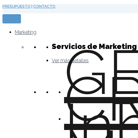
Ir
PRESUPUESTO
|
CONTACTO
al
contenido
Marketing
G
Servicios de Marketing 
Ver más detalles
C
In