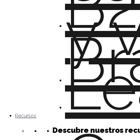
B2
y 
Br
Le
Recursos
Descubre nuestros rec