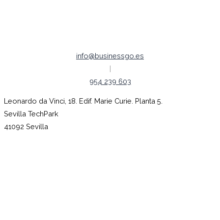
Empleo |
Código ético
info@businessgo.es
|
954 239 603
Leonardo da Vinci, 18. Edif. Marie Curie. Planta 5.
Sevilla TechPark
41092 Sevilla