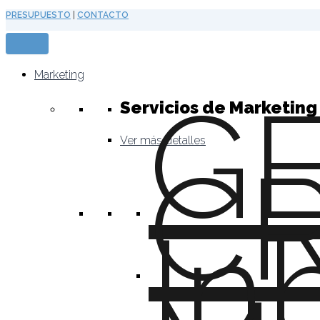
Ir
PRESUPUESTO
|
CONTACTO
al
contenido
Marketing
G
Servicios de Marketing 
Ver más detalles
C
In