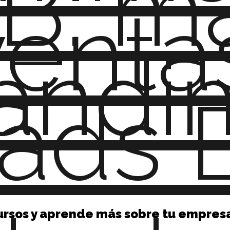
B: ma
venta
andi
ads 
ursos y aprende más sobre tu empres