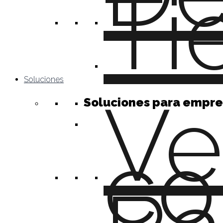
Ti
Soluciones
Ve
Soluciones para empre
c