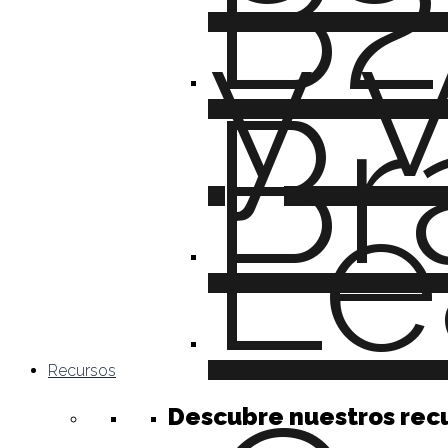
B2
y 
Br
Le
Recursos
Descubre nuestros rec