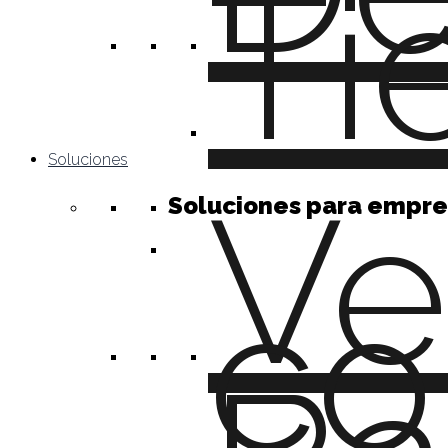
Ti
Soluciones
Ve
Soluciones para empre
c