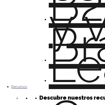
B2
y 
Br
Le
Recursos
Descubre nuestros rec