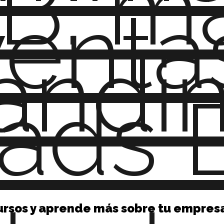
B: ma
venta
andi
ads 
ursos y aprende más sobre tu empres