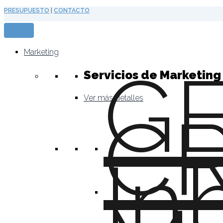
Ir
PRESUPUESTO
|
CONTACTO
al
contenido
Marketing
G
Servicios de Marketing 
Ver más detalles
C
In