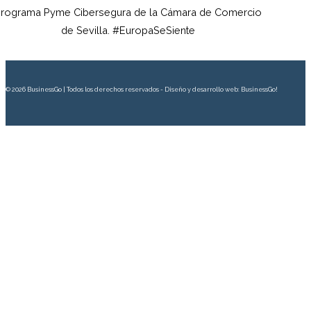
rograma Pyme Cibersegura de la Cámara de Comercio
de Sevilla. #EuropaSeSiente
© 2026 BusinessGo | Todos los derechos reservados - Diseño y desarrollo web: BusinessGo!