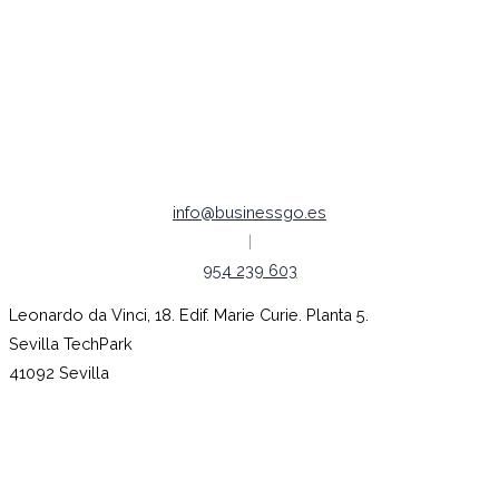
Política de Cookies
Política de Privacidad
Aviso legal
Empleo |
Código ético
info@businessgo.es
|
954 239 603
Leonardo da Vinci, 18. Edif. Marie Curie. Planta 5.
Sevilla TechPark
41092 Sevilla