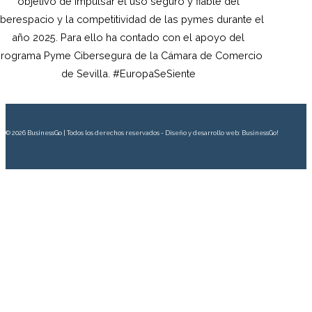
objetivo de impulsar el uso seguro y fiable del
iberespacio y la competitividad de las pymes durante el
año 2025. Para ello ha contado con el apoyo del
rograma Pyme Cibersegura de la Cámara de Comercio
de Sevilla. #EuropaSeSiente
© 2026 BusinessGo | Todos los derechos reservados - Diseño y desarrollo web: BusinessGo!