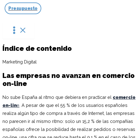
Ir
Presupuesto
al
contenido
Índice de contenido
Marketing Digital
Las empresas no avanzan en comercio
on-line
No sube España al ritmo que debiera en practicar el
comercio
on-lin
e
. A pesar de que el 55 % de los usuarios españoles
realiza algún tipo de compra a través de Internet, las empresas
no parecen ir al mismo ritmo: solo un 15,2 % de las compañías
españolas ofrece la posibilidad de realizar pedidos o reservas
on-line, una cifra que se reduce hasta el 9,1 % en el caso de los