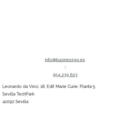
Política de Cookies
Política de Privacidad
Aviso legal
Empleo |
Código ético
info@businessgo.es
|
954 239 603
Leonardo da Vinci, 18. Edif. Marie Curie. Planta 5.
Sevilla TechPark
41092 Sevilla