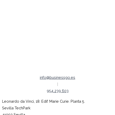
Publicidad Digital
Redes Sociales
Legal /
Política de Cookies
Política de Privacidad
Aviso legal
Empleo |
Código ético
info@businessgo.es
|
954 239 603
Leonardo da Vinci, 18. Edif. Marie Curie. Planta 5.
Sevilla TechPark
41092 Sevilla