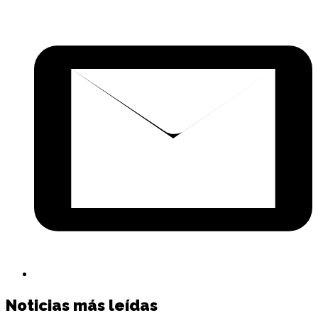
C
p
c
e
Noticias más leídas