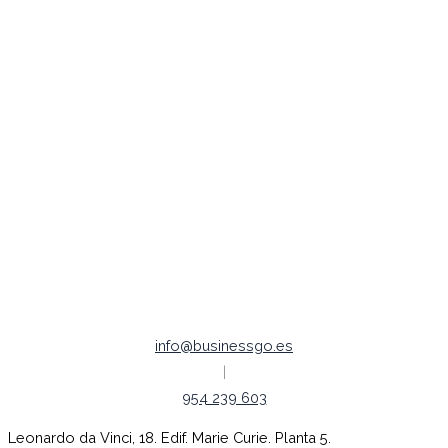
Posicionamiento SEO
Publicidad Digital
Redes Sociales
Legal /
Política de Cookies
Política de Privacidad
Aviso legal
Empleo |
Código ético
info@businessgo.es
|
954 239 603
Leonardo da Vinci, 18. Edif. Marie Curie. Planta 5.