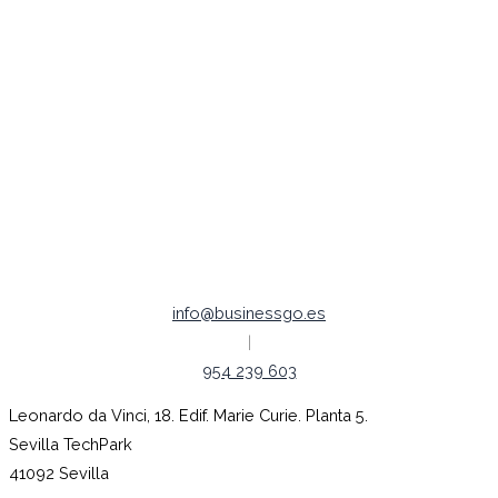
Redes Sociales
Legal /
Política de Cookies
Política de Privacidad
Aviso legal
Empleo |
Código ético
info@businessgo.es
|
954 239 603
Leonardo da Vinci, 18. Edif. Marie Curie. Planta 5.
Sevilla TechPark
41092 Sevilla