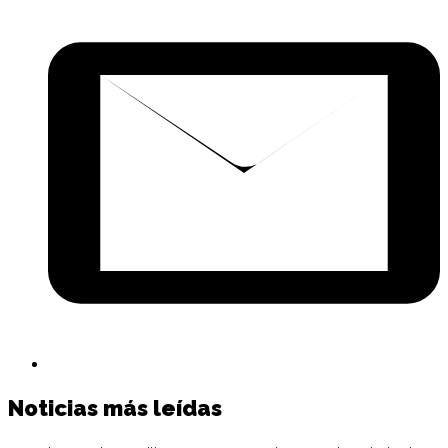
p
c
e
Noticias más leídas