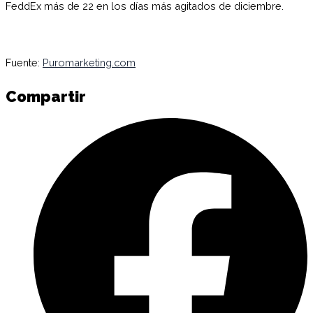
FeddEx más de 22 en los días más agitados de diciembre.
Fuente:
Puromarketing.com
Compartir
C
e
F